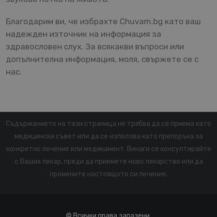
Благодарим ви, че избрахте Chuvam.bg като ваш
надежден източник на информация за
здравословен слух. За всякакви въпроси или
допълнителна информация, моля, свържете се с
нас.
Съдържанието на тази страница не трябва да се приема като
медицински съвет или да се използва като препоръка за
конкретно лечение или медикамент. Винаги се консултирайте
с Вашия лекар, преди да приемете ново лекарство или да
промените настоящото си лечение.
© Всички права запазени.