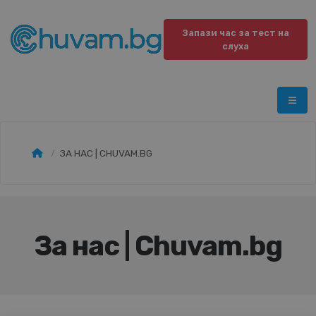
Запази час за тест на
слуха
ЗА НАС | CHUVAM.BG
За нас | Chuvam.bg