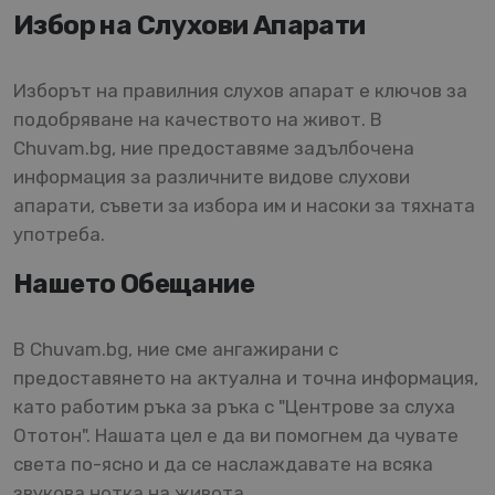
Избор на Слухови Апарати
Изборът на правилния слухов апарат е ключов за
подобряване на качеството на живот. В
Chuvam.bg, ние предоставяме задълбочена
информация за различните видове слухови
апарати, съвети за избора им и насоки за тяхната
употреба.
Нашето Обещание
В Chuvam.bg, ние сме ангажирани с
предоставянето на актуална и точна информация,
като работим ръка за ръка с "Центрове за слуха
Ототон". Нашата цел е да ви помогнем да чувате
света по-ясно и да се наслаждавате на всяка
звукова нотка на живота.