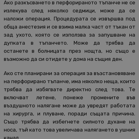
Ако разкъсването в перфорираното тъпанче не се
излекува след няколко седмици, може да се
наложи операция. Процедурата се извършва под
обща анестезия и се взима малка част от тъкан от
зад ухото, която се използва за запушване на
дупката в тъпанчето. Може да трябва да
останете в болницата през нощта, но също е
възможно да си отидете у дома на същия ден.
Ако сте планирани за операция за възстановяване
на перфорирано тъпанче, има няколко неща, които
трябва да избягвате директно след това. Те
включват летене, понеже промените във
въздушното налягане може да увредят работата
на хирурга, и плуване, поради същата причина.
Също трябва да избегнете силното духане на
носа, тъй като това увеличава налягането в ушния
канал.