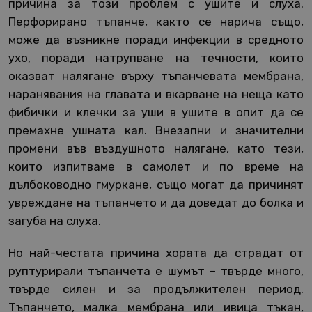
причина за този проблем с ушите и слуха.
Перфорирано тъпанче, както се нарича също,
може да възникне поради инфекции в средното
ухо, поради натрупване на течности, които
оказват налягане върху тъпанчевата мембрана,
наранявания на главата и вкарване на неща като
фибички и клечки за уши в ушите в опит да се
премахне ушната кал. Внезапни и значителни
промени във въздушното налягане, като тези,
които изпитваме в самолет и по време на
дълбоководно гмуркане, също могат да причинят
увреждане на тъпанчето и да доведат до болка и
загуба на слуха.
Но най-честата причина хората да страдат от
руптурирали тъпанчета е шумът – твърде много,
твърде силен и за продължителен период.
Тъпанчето, малка мембрана или ивица тъкан,