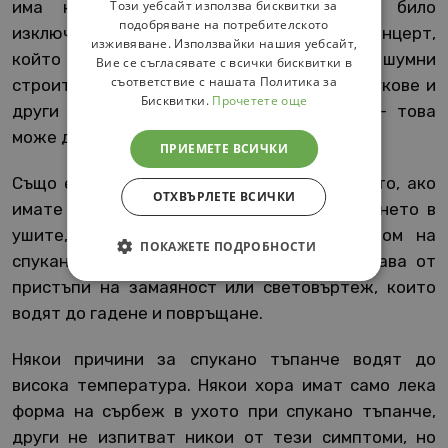
Този уебсайт използва бисквитки за
има нещо необичано – и което е било
подобряване на потребителското
изключително шумно, като този рок концерт,
изживяване. Използвайки нашия уебсайт,
който споменахме, или ако сте до шумни
Вие се съгласявате с всички бисквитки в
съответствие с нашата Политика за
строителни обекти и техните възвратни чукове и
Бисквитки.
Прочетете още
други шумни екипировки и инструменти – това
може да причината.
ПРИЕМЕТЕ ВСИЧКИ
Също е възможно да има изтичане от ухото, ако
ОТХВЪРЛЕТЕ ВСИЧКИ
имате спукано тъпанче. Шуменето и бученето в
ушите, наречено тинитус, е друг симптом на
ПОКАЖЕТЕ ПОДРОБНОСТИ
спуканото тъпанче. Може да се придружава от
пристъпи на замаяност или световъртеж, които
водят до гадене и повръщане.
Някои причини за спукано тъпанче водят до
висока температура. Някои хора имат само лека
форма на сърбеж в ухото при спукано тъпанче,
други не изпитват никои от тези симптоми, но