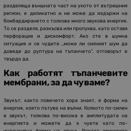
разделяща външната част на ухото от вътрешния
регион, е деликатно и не може да издържи на
бомбардирането с толкова много звукова енергия.
То се разделя, разкъсва или пропуква, като оставя
перфорация и дискомфорт. Ако сте в шумна
ситуация и се чудите „може ли силният шум да
доведе до руптура на тъпанчето“, отговорът е
твърдо да.
Как работят тъпанчевите
мембрани, за да чуваме?
Звукът, както повечето хора знаят, е форма на
енергия, която пътува на вълни. Колкото по-силен
е звукът, толкова по-висока е амплитудата на
енергията и можете да я чуете като по-
интензивна форма на звука. Докато звуковите