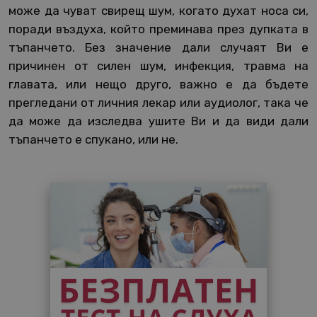
може да чуват свирещ шум, когато духат носа си,
поради въздуха, който преминава през дупката в
тъпанчето. Без значение дали случаят Ви е
причинен от силен шум, инфекция, травма на
главата, или нещо друго, важно е да бъдете
прегледани от личния лекар или аудиолог, така че
да може да изследва ушите Ви и да види дали
тъпанчето е спукано, или не.