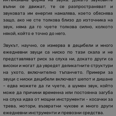
вълни се движат, те се разпространяват и
звуковата им енергия намалява, което обяснява
защо, ако не сте толкова близо до източника на
звук, няма да го чуете толкова силно, колкото
някой, който е точно до него.
Звукът, научно, се измерва в децибели и много
ежедневни звуци са ниско по тази скала и не
представляват риск за слуха ни, докато други са
високи и могат да увредят деликатните структури
на ухото, включително тъпанчето. Примери за
звуци с ниски децибели включват шепот и дишане
– едва можете да ги чуете, а шумен звук, който
може да причини временна или постоянна загуба
на слуха идва от мощни инструменти - косачки за
трева, мотори, възвратни чукове и много други
ежедневни инструменти и превозни средства.