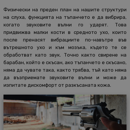
Физически на преден план на нашите структури
на слуха, функцията на тъпанчето е да вибрира,
когато звуковите вълни го ударят. Това
придвижва малки кости в средното ухо, които
после пренасят вибрациите по-навътре във
вътрешното ухо и към мозъка, където те се
обработват като звук. Точно както свирене на
барабан, който е скъсан, ако тъпанчето е скъсано,
няма да чувате така, както трябва, тъй като няма
да възприемате звуковите вълни и може да
изпитате дискомфорт от разкъсаната кожа.