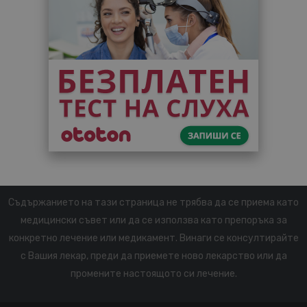
Съдържанието на тази страница не трябва да се приема като
медицински съвет или да се използва като препоръка за
конкретно лечение или медикамент. Винаги се консултирайте
с Вашия лекар, преди да приемете ново лекарство или да
промените настоящото си лечение.