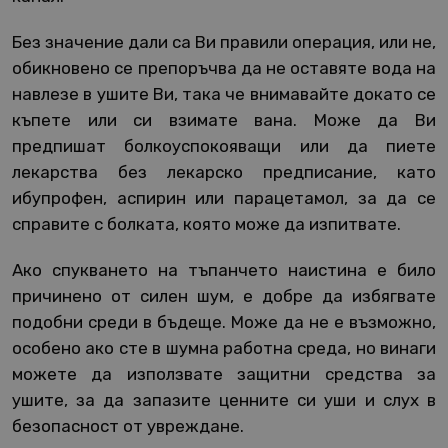
Без значение дали са Ви правили операция, или не,
обикновено се препоръчва да не оставяте вода на
навлезе в ушите Ви, така че внимавайте докато се
къпете или си взимате вана. Може да Ви
предпишат болкоуспокояващи или да пиете
лекарства без лекарско предписание, като
ибупрофен, аспирин или парацетамол, за да се
справите с болката, която може да изпитвате.
Ако спукването на тъпанчето наистина е било
причинено от силен шум, е добре да избягвате
подобни среди в бъдеще. Може да не е възможно,
особено ако сте в шумна работна среда, но винаги
можете да използвате защитни средства за
ушите, за да запазите ценните си уши и слух в
безопасност от увреждане.